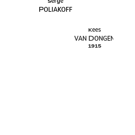
erge
S
P
OLIAKOFF
ees
K
VAN
D
ONGEN
1915