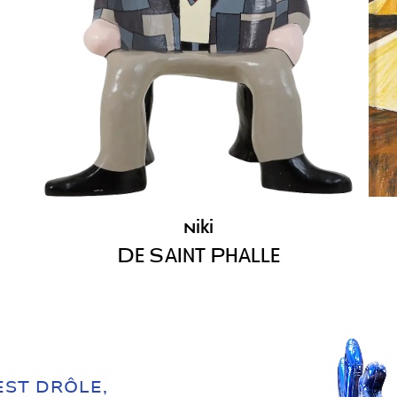
iki
N
D
E
S
AINT
P
HALLE
 EST DRÔLE,