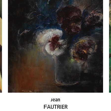
ean
J
F
AUTRIER