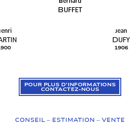
ernard
B
B
UFFET
ean
J
D
UFY
1906
POUR PLUS D’INFORMATIONS
CONTACTEZ-NOUS
CONSEIL – ESTIMATION – VENTE