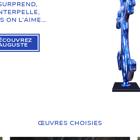
 SURPREND,
INTERPELLE,
S ON L’AIME…
ÉCOUVREZ
AUGUSTE
ŒUVRES CHOISIES