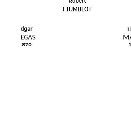
obert
R
H
UMBLOT
dgar
enri
H
EGAS
M
ARTIN
870
1900