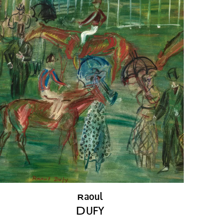
aoul
R
D
UFY