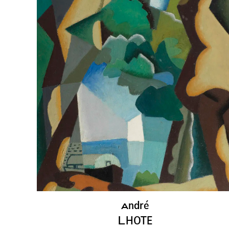
ndré
A
L
HOTE