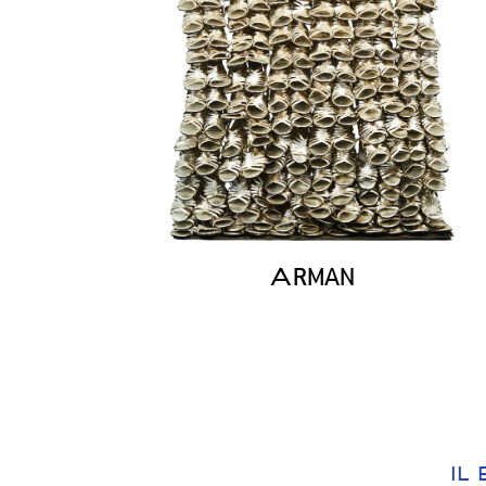
A
RMAN
IL