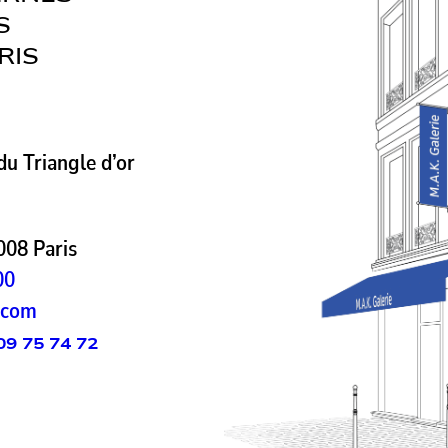
S
RIS
u Triangle d’or
008 Paris
00
.com
09 75 74 72