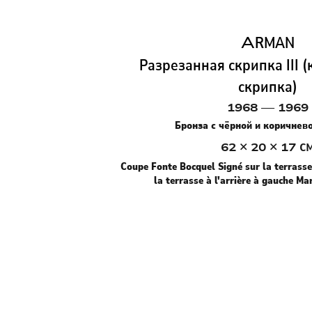
A
RMAN
Разрезанная скрипка III 
скрипка)
1968 — 1969
Бронза с чёрной и коричнев
×
×
с
62
20
17
Coupe Fonte Bocquel Signé sur la terrasse
la terrasse à l'arrière à gauche M