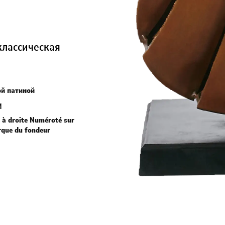
(классическая
ой патиной
м
 à droite Numéroté sur
arque du fondeur