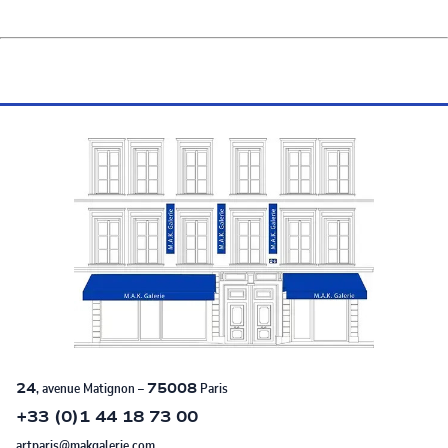
24
, avenue Matignon –
75008
Paris
+33 (0)1 44 18 73 00
artparis@makgalerie.com